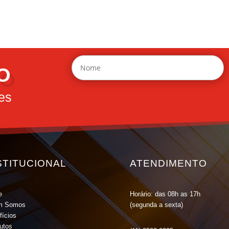
O
es
STITUCIONAL
ATENDIMENTO
e
Horário: das 08h as 17h
m Somos
(segunda a sexta)
fícios
tutos