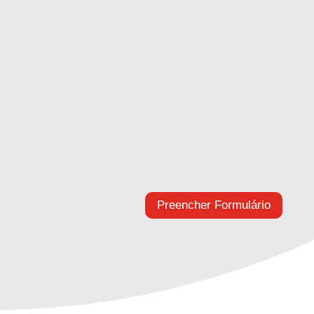
Junto Com Você Inclusive Nos Momentos Mais
Difíceis
A dor da perda é o momento que ninguém quer
lidar.
A ASINHC auxilia seus associados em todas as
etapas desta inevitável fase.
A Assistência Funeral cobre os custos com a
cerimônia e o sepultamento, resolve toda a parte
burocrática e o traslado do corpo quando o
falecimento do segurado ocorre em uma cidade
diferente de sua residência.
Preencher Formulário