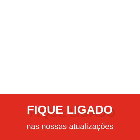
Justiça em busca de orientação jurídica para obter
auxilio em seus processos judiciais.
Contudo, sabemos de toda dificuldade e
morosidade para conseguir a assistência
necessária neste departamento.
Desta forma, a ASINHC oferece todo o suporte
com relação a Assistência Jurídica para seus
associados.
Representação em juízo ou defesa judicial,
Prática de atos jurídicos extrajudiciais,
Atividades de consultoria e orientação.
FIQUE LIGADO
nas nossas atualizações