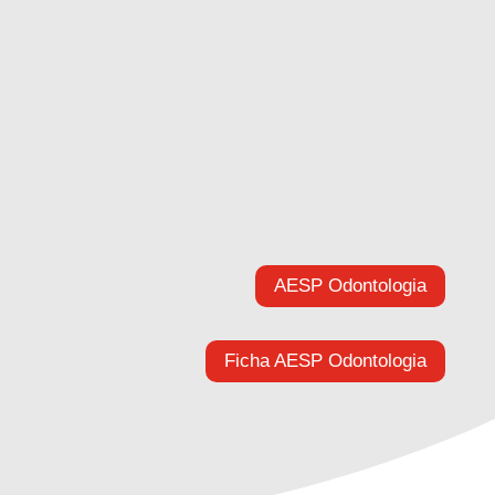
suas melhores oportunidades.
E com a ASINHC, você tem motivos para sorrir
mais!
Assistência Odontológica é aqui!
Nossos associados recebem todo o suporte para
voltar a cuidar da sua saúde bucal.
Quando chegar a hora de tirar a máscara, tenha
um lindo sorriso para mostrar!
AESP Odontologia
Ficha AESP Odontologia