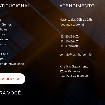
STITUCIONAL
ATENDIMENTO
e
Horário: das 08h as 17h
m Somos
(segunda a sexta)
fícios
tutos
(11) 2592-9325
tarias
(11) 2592-9324
eiros
(11) 97409-4005
 Úteis
contato@asinhc.com.br
ato
ica de privacidade
R. Silvio Sacramento,
123 – Pinheiros
São Paulo – 05408-040
ssocie-se
RA VOCÊ