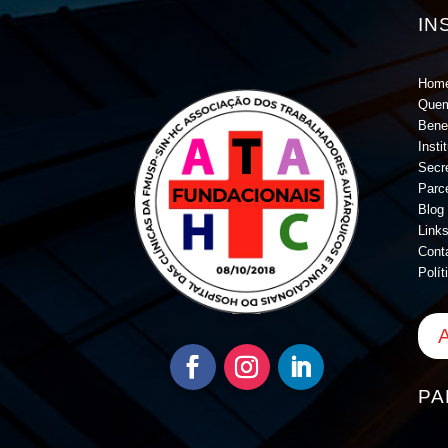
IN
Hom
Que
Bene
Insti
Secre
Parc
Blog
Links
Cont
Polít
A
PA