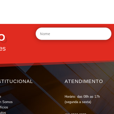
O
es
STITUCIONAL
ATENDIMENTO
e
Horário: das 08h as 17h
m Somos
(segunda a sexta)
fícios
tutos