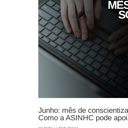
Junho: mês de conscientiza
Como a ASINHC pode apoia
por
Asinhc
|
|
Artigo
,
Noticia