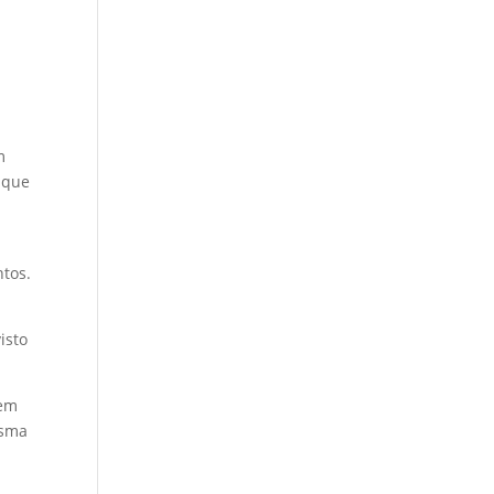
m
 que
ntos.
isto
vem
esma