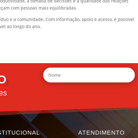
odutividade, a tomada de decisões e a qualidade das relações
eçam com pessoas mais equilibradas.
íduo e a comunidade. Com informação, apoio e acesso, é possível
vel ao longo do ano.
O
es
STITUCIONAL
ATENDIMENTO