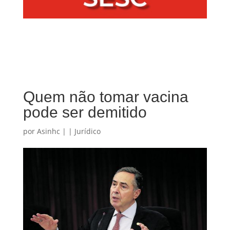
Quem não tomar vacina
pode ser demitido
por
Asinhc
|
|
Jurídico