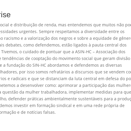
rise
o social e distribuição de renda, mas entendemos que muitos não p
ssidades urgentes. Sempre respeitamos a diversidade entre os
o racismo e a valorização dos negros e sobre a equidade de gêner
is debates, como defendemos, estão ligados à pauta central dos
l. Tivemos, o cuidado de pontuar que a ASIN-HC – Associação dos
e tendências de cooptação do movimento social que geram divisão
de a fundação do SIN-HC abordamos e defendemos as diversas
alhadores, por isso somos refratários a discursos que se vendem c
os e radicais e que se distanciam da luta central em defesa do p
etemos a desenvolver como: aprimorar a participação das mulher
 questão da mulher trabalhadora, implementar medidas para qu
lho, defender práticas ambientalmente sustentáveis para a produ
endemos investir em formação sindical e em uma rede própria de
rmação e de notícias falsas.