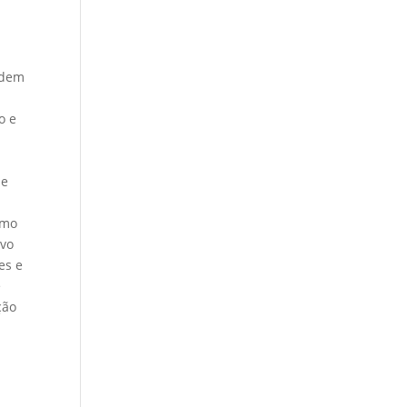
odem
o e
 e
omo
ovo
es e
e
ção