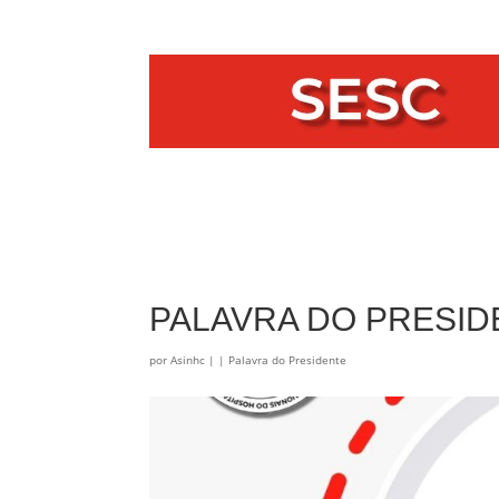
PALAVRA DO PRESID
por
Asinhc
|
|
Palavra do Presidente