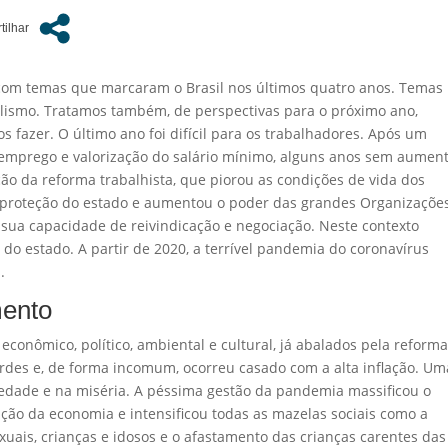
com temas que marcaram o Brasil nos últimos quatro anos. Temas
icalismo. Tratamos também, de perspectivas para o próximo ano,
fazer. O último ano foi difícil para os trabalhadores. Após um
semprego e valorização do salário mínimo, alguns anos sem aumen
ção da reforma trabalhista, que piorou as condições de vida dos
a proteção do estado e aumentou o poder das grandes Organizaçõe
 sua capacidade de reivindicação e negociação. Neste contexto
 do estado. A partir de 2020, a terrível pandemia do coronavírus
.
ento
econômico, político, ambiental e cultural, já abalados pela reform
rdes e, de forma incomum, ocorreu casado com a alta inflação. Um
edade e na miséria. A péssima gestão da pandemia massificou o
ação da economia e intensificou todas as mazelas sociais como a
xuais, crianças e idosos e o afastamento das crianças carentes das