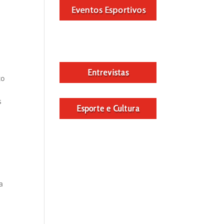
to
s
a
a