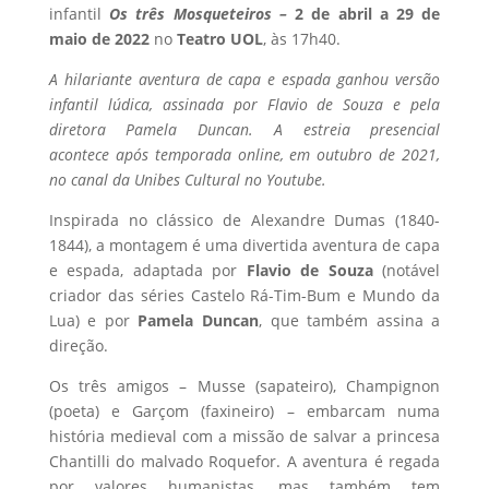
infantil
Os três
Mosqueteiros –
2 de abril a 29 de
maio de 2022
no
Teatro UOL
, às 17h40.
A hilariante aventura de capa e espada
ganhou versão
infantil lúdica, assinada por
Flavio de Souza e pela
diretora Pamela Duncan.
A estreia presencial
acontece
após temporada online, em outubro de 2021,
no canal da Unibes Cultural no Youtube.
Inspirada no clássico de Alexandre Dumas (1840-
1844), a montagem é uma divertida aventura de capa
e espada, adaptada por
Flavio de Souza
(notável
criador das séries Castelo Rá-Tim-Bum e Mundo da
Lua) e por
Pamela Duncan
, que também assina a
direção.
Os três amigos – Musse (sapateiro), Champignon
(poeta) e Garçom (faxineiro) – embarcam numa
história medieval com a missão de salvar a princesa
Chantilli do malvado Roquefor. A aventura é regada
por valores humanistas, mas também tem