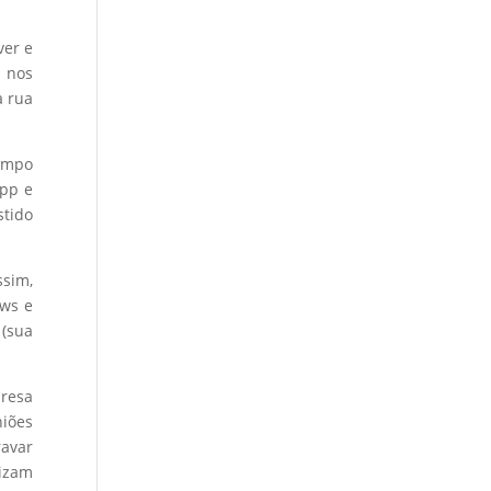
ver e
a nos
a rua
campo
App e
stido
ssim,
ows e
 (sua
presa
niões
ravar
lizam