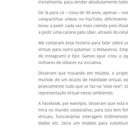
inicialmente, para vender absolutamente todos
De lá para cá – coisa de 30 anos, apenas – n
compartilhar vídeos no YouTube, dificilmen
levou a pedir cada vez mais comida pelo iFoo
a pedir uma carona pelo Uber, através do celul
Me contaram essa história para falar sobre 
virtual para outro patamar: o Metaverso. E
do Instagram) e Epic Games (que criou o jo
milhares de dólares na iniciativa.
Disseram que trocando em miúdos, o projeto
munido de um óculos de realidade virtual, voc
praticamente tudo que se faz na “vida real”, s
representação virtual nesse ambiente).
A Facebook, por exemplo, disseram que está 
mira no mundo corporativo, para isso tem fei
virtuais, funcionários interagem tridimens
dados etc. Seria um modelo para substituir