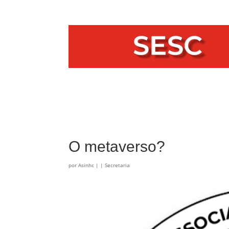
O metaverso?
por
Asinhc
|
|
Secretaria