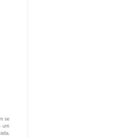
êm se
mo um
iada,