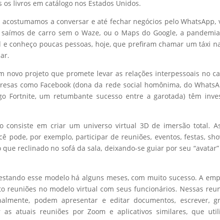
 os livros em catálogo nos Estados Unidos.
os acostumamos a conversar e até fechar negócios pelo WhatsApp, 
te saímos de carro sem o Waze, ou o Maps do Google, a pandemi
d e conheço poucas pessoas, hoje, que prefiram chamar um táxi n
ar.
um novo projeto que promete levar as relações interpessoais no 
mpresas como Facebook (dona da rede social homônima, do Whats
go Fortnite, um retumbante sucesso entre a garotada) têm inve
 consiste em criar um universo virtual 3D de imersão total. A
ê pode, por exemplo, participar de reuniões, eventos, festas, sh
ó que reclinado no sofá da sala, deixando-se guiar por seu “avatar”
testando esse modelo há alguns meses, com muito sucesso. A em
to reuniões no modelo virtual com seus funcionários. Nessas reu
ionalmente, podem apresentar e editar documentos, escrever, g
 as atuais reuniões por Zoom e aplicativos similares, que uti