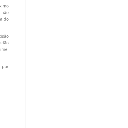
óximo
 não
ia do
cisão
dadão
rime.
a por