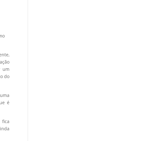
omo
ente,
zação
er um
to do
m uma
que é
fica
Ainda