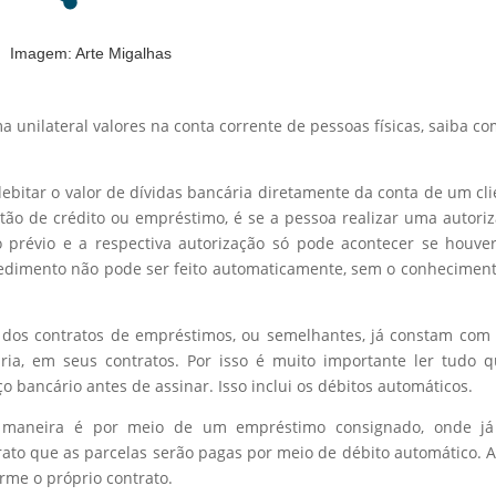
Imagem: Arte Migalhas
a unilateral valores na conta corrente de pessoas físicas, saiba c
debitar o valor de dívidas bancária diretamente da conta de um cli
rtão de crédito ou empréstimo, é se a pessoa realizar uma autori
o prévio e a respectiva autorização só pode acontecer se houv
ocedimento não pode ser feito automaticamente, sem o conhecimen
s dos contratos de empréstimos, ou semelhantes, já constam co
ria, em seus contratos. Por isso é muito importante ler tudo 
o bancário antes de assinar. Isso inclui os débitos automáticos.
 maneira é por meio de um empréstimo consignado, onde já 
to que as parcelas serão pagas por meio de débito automático. 
rme o próprio contrato.