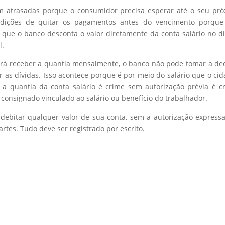
am atrasadas porque o consumidor precisa esperar até o seu pr
ondições de quitar os pagamentos antes do vencimento porque
ue o banco desconta o valor diretamente da conta salário no d
l.
 irá receber a quantia mensalmente, o banco não pode tomar a de
 as dívidas. Isso acontece porque é por meio do salário que o ci
r a quantia da conta salário é crime sem autorização prévia é c
onsignado vinculado ao salário ou benefício do trabalhador.
ebitar qualquer valor de sua conta, sem a autorização express
tes. Tudo deve ser registrado por escrito.