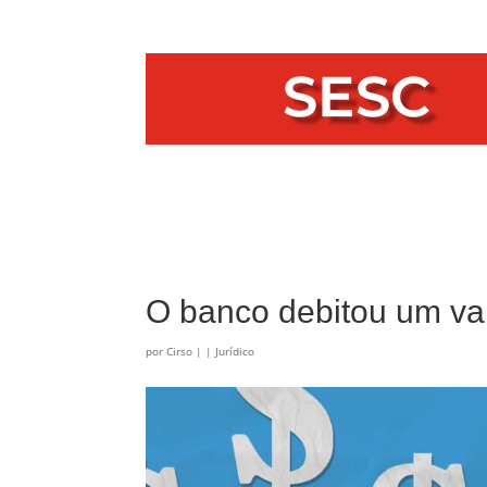
O banco debitou um val
por
Cirso
|
|
Jurídico