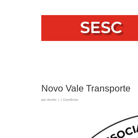
Novo Vale Transporte
por
Asinhc
|
|
Convênios