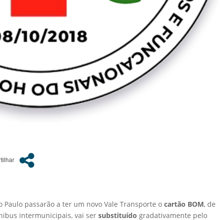
ão Paulo passarão a ter um novo Vale Transporte o
cartão BOM
, de
nibus intermunicipais, vai ser
substituído
gradativamente pelo