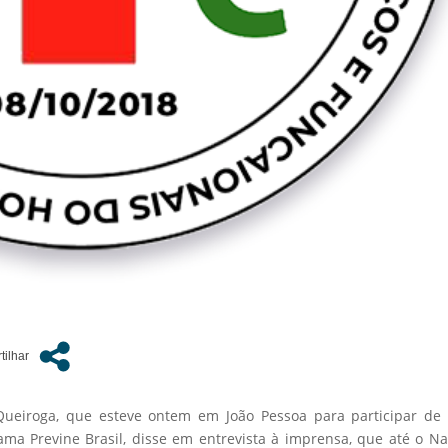
Queiroga, que esteve ontem em João Pessoa para participar de
ama Previne Brasil, disse em entrevista à imprensa, que até o Na