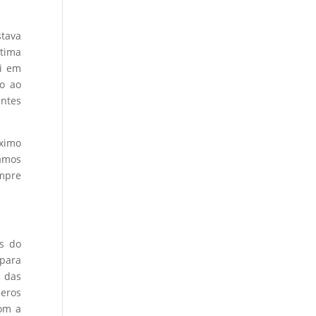
stava
ltima
ei em
ão ao
entes
áximo
Vamos
mpre
es do
para
s das
meros
com a