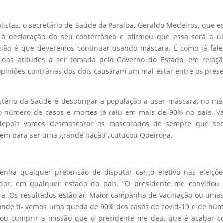
istas, o secretário de Saúde da Paraíba, Geraldo Medeiros, que e
o à declaração do seu conterrâneo e afirmou que essa será a ú
inião é que deveremos continuar usando máscara. É como já fal
ma das atitudes a ser tomada pelo Governo do Estado, em relaç
opiniões contrárias dos dois causaram um mal estar entre os pres
stério da Saúde é desobrigar a população a usar máscara, no m
e o número de casos e mortes já caiu em mais de 90% no país. 
, depois vamos desmascarar os mascarados de sempre que se
 tem para ser uma grande nação”, cutucou Queiroga.
tenha qualquer pretensão de disputar cargo eletivo nas eleiçõ
dor, em qualquer estado do país. “O presidente me convidou 
ra. Os resultados estão aí. Maior campanha de vacinação ou uma
nde ti- vemos uma queda de 90% dos casos de covid-19 e de nú
 vou cumprir a missão que o presidente me deu, que é acabar 