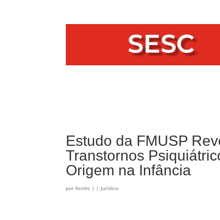
Estudo da FMUSP Reve
Transtornos Psiquiátri
Origem na Infância
por
Asinhc
|
|
Jurídico