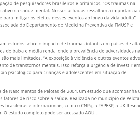
ação de pesquisadores brasileiros e britânicos. “Os traumas na
ificativo na saúde mental. Nossos achados ressaltam a importância
oce para mitigar os efeitos desses eventos ao longo da vida adulta”,
ra associada do Departamento de Medicina Preventiva da FMUSP e
am estudos sobre o impacto de traumas infantis em países de alt
ses de baixa e média renda, onde a prevalência de adversidades n
 são mais limitados. “A exposição à violência e outros eventos adv
ento de transtornos mentais. Isso reforça a urgência de investir e
apoio psicológico para crianças e adolescentes em situação de
te de Nascimentos de Pelotas de 2004, um estudo que acompanha
 fatores de risco sobre a saúde. Realizada no município de Pelota
̧ões brasileiras e internacionais, como o CNPq, a FAPESP, a UK Resea
th. O estudo completo pode ser acessado AQUI.