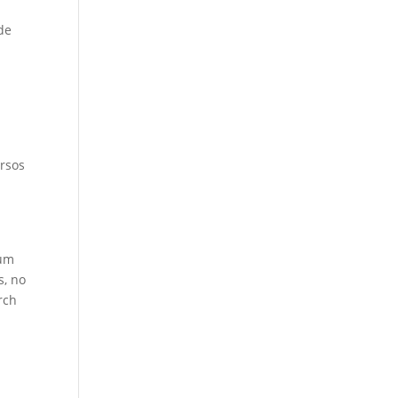
 de
a
a
ersos
m
 um
s, no
rch