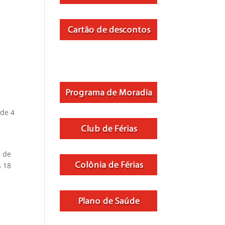
e
 de 4
s de
s 18