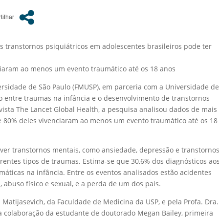
 transtornos psiquiátricos em adolescentes brasileiros pode ter
aram ao menos um evento traumático até os 18 anos
sidade de São Paulo (FMUSP), em parceria com a Universidade d
ão entre traumas na infância e o desenvolvimento de transtornos
revista The Lancet Global Health, a pesquisa analisou dados de mais
de 80% deles vivenciaram ao menos um evento traumático até os 18
ver transtornos mentais, como ansiedade, depressão e transtorno
erentes tipos de traumas. Estima-se que 30,6% dos diagnósticos ao
áticas na infância. Entre os eventos analisados estão acidentes
a, abuso físico e sexual, e a perda de um dos pais.
ia Matijasevich, da Faculdade de Medicina da USP, e pela Profa. Dra.
a colaboração da estudante de doutorado Megan Bailey, primeira