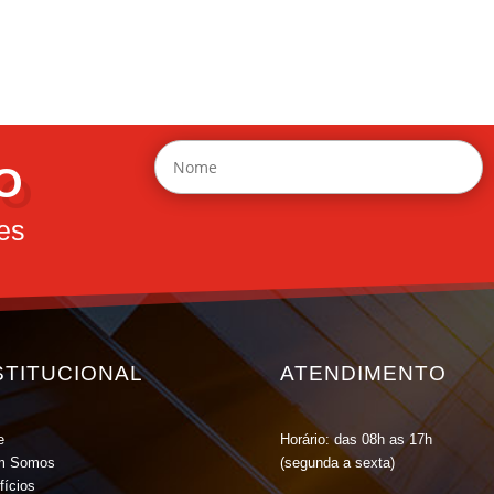
O
es
STITUCIONAL
ATENDIMENTO
e
Horário: das 08h as 17h
m Somos
(segunda a sexta)
fícios