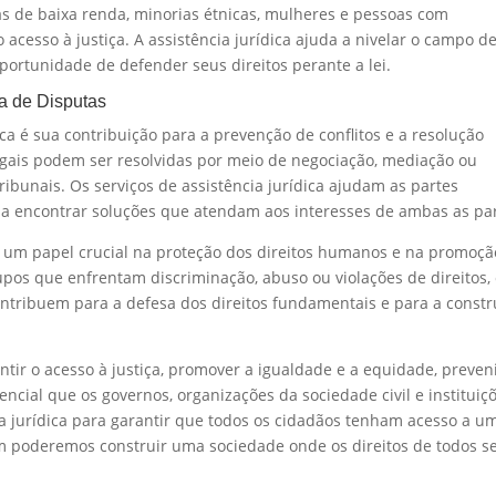
as de baixa renda, minorias étnicas, mulheres e pessoas com
 acesso à justiça. A assistência jurídica ajuda a nivelar o campo d
ortunidade de defender seus direitos perante a lei.
a de Disputas
ca é sua contribuição para a prevenção de conflitos e a resolução
legais podem ser resolvidas por meio de negociação, mediação ou
tribunais. Os serviços de assistência jurídica ajudam as partes
 a encontrar soluções que atendam aos interesses de ambas as par
a um papel crucial na proteção dos direitos humanos e na promoçã
rupos que enfrentam discriminação, abuso ou violações de direitos,
ontribuem para a defesa dos direitos fundamentais e para a const
ntir o acesso à justiça, promover a igualdade e a equidade, preven
encial que os governos, organizações da sociedade civil e instituiç
a jurídica para garantir que todos os cidadãos tenham acesso a u
sim poderemos construir uma sociedade onde os direitos de todos s