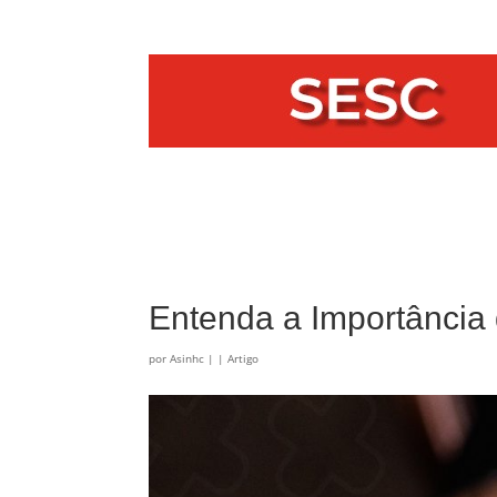
Entenda a Importância 
por
Asinhc
|
|
Artigo