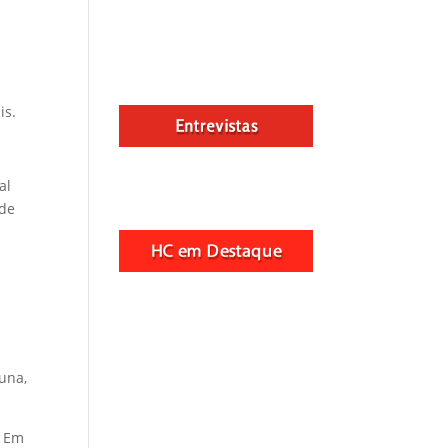
is.
al
 de
cuna,
. Em