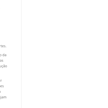
e
tes.
o da
 os
rução
ir
ões
m
ejam