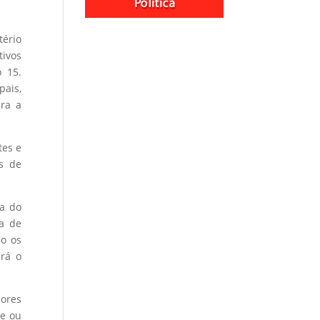
tério
tivos
 15.
pais,
ara a
tes e
s de
a do
ta de
do os
erá o
dores
te ou