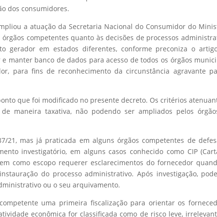
ação dos consumidores.
pliou a atuação da Secretaria Nacional do Consumidor do Minis
 os órgãos competentes quanto às decisões de processos administra
o gerador em estados diferentes, conforme preconiza o artigo
e manter banco de dados para acesso de todos os órgãos munici
or, para fins de reconhecimento da circunstância agravante p
onto que foi modificado no presente decreto. Os critérios atenuan
s de maneira taxativa, não podendo ser ampliados pelos órgão
7/21, mas já praticada em alguns órgãos competentes de defes
ento investigatório, em alguns casos conhecido como CIP (Car
o tem como escopo requerer esclarecimentos do fornecedor quan
 instauração do processo administrativo. Após investigação, pod
dministrativo ou o seu arquivamento.
ompetente uma primeira fiscalização para orientar os fornece
ividade econômica for classificada como de risco leve, irrelevan