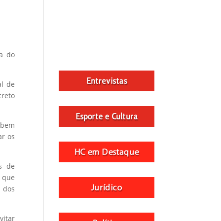
sa do
al de
creto
, bem
ar os
s de
m que
 dos
vitar