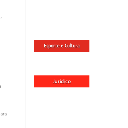
e
e
para