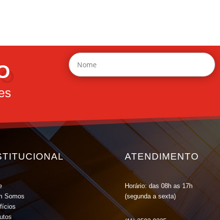
O
es
STITUCIONAL
ATENDIMENTO
e
Horário: das 08h as 17h
m Somos
(segunda a sexta)
fícios
tutos