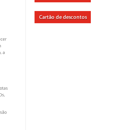
ecer
m
, a
Cotas
Ds,
usão