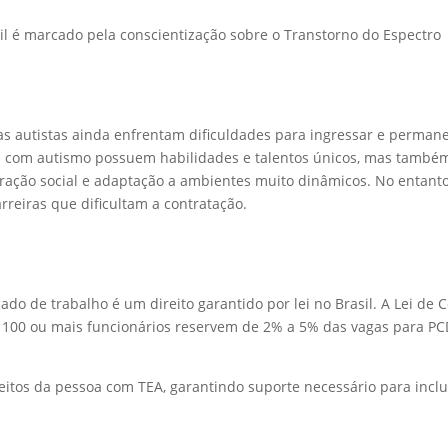
il é marcado pela conscientização sobre o Transtorno do Espectro
as autistas ainda enfrentam dificuldades para ingressar e perman
s com autismo possuem habilidades e talentos únicos, mas també
ração social e adaptação a ambientes muito dinâmicos. No entanto
rreiras que dificultam a contratação.
do de trabalho é um direito garantido por lei no Brasil. A Lei de 
 100 ou mais funcionários reservem de 2% a 5% das vagas para PC
reitos da pessoa com TEA, garantindo suporte necessário para incl