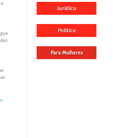
ra
egue
ndes
ao
al.
 e