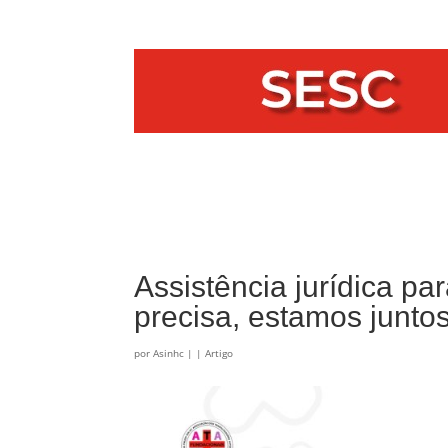
Assistência jurídica p
precisa, estamos junto
por
Asinhc
|
|
Artigo