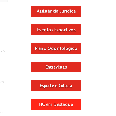
ssas
sos
mais