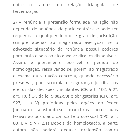
entre os atores da relação triangular de
terceirização.
2) A renúncia à pretensão formulada na ação não
depende de anuência da parte contrária e pode ser
requerida a qualquer tempo e grau de jurisdição;
cumpre apenas ao magistrado averiguar se o
advogado signatário da renúncia possui poderes
para tanto e se o objeto envolve direitos disponíveis.
Assim, é plenamente possível o pedido de
homologação, ressalvando-se, porém, ao magistrado
o exame da situação concreta, quando necessário
preservar, por isonomia e segurança jurídica, os
efeitos das decisões vinculantes (CF, art. 102, § 2º;
art. 10, § 3º, da lei 9.882/99) e obrigatórias (CPC, art.
927, I a V) proferidas pelos órgãos do Poder
Judiciário, afastando-se manobras processuais
lesivas ao postulado da boa-fé processual (CPC, art.
80, I, V e VI). 2.1) Depois da homologação, a parte
autora não poderá deduzir pretensão contra