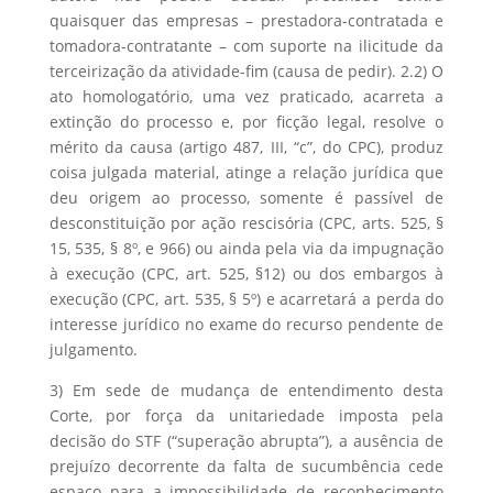
quaisquer das empresas – prestadora-contratada e
tomadora-contratante – com suporte na ilicitude da
terceirização da atividade-fim (causa de pedir). 2.2) O
ato homologatório, uma vez praticado, acarreta a
extinção do processo e, por ficção legal, resolve o
mérito da causa (artigo 487, III, “c”, do CPC), produz
coisa julgada material, atinge a relação jurídica que
deu origem ao processo, somente é passível de
desconstituição por ação rescisória (CPC, arts. 525, §
15, 535, § 8º, e 966) ou ainda pela via da impugnação
à execução (CPC, art. 525, §12) ou dos embargos à
execução (CPC, art. 535, § 5º) e acarretará a perda do
interesse jurídico no exame do recurso pendente de
julgamento.
3) Em sede de mudança de entendimento desta
Corte, por força da unitariedade imposta pela
decisão do STF (“superação abrupta”), a ausência de
prejuízo decorrente da falta de sucumbência cede
espaço para a impossibilidade de reconhecimento