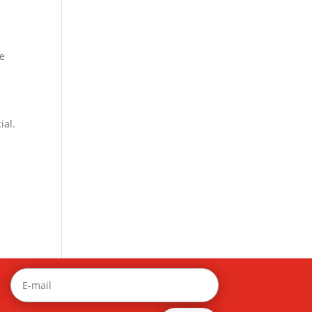
te
ial.