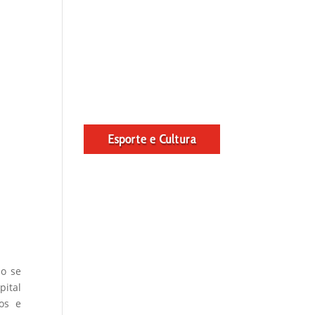
lo se
pital
os e